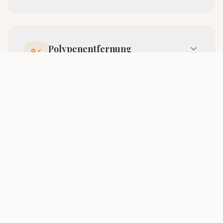
Polypenentfernung
Spezialisiert auf die ambulante Entfernung
großer Polypen — ohne
Krankenhausaufenthalt.
Hepatologie
Behandlung aller Erkrankungen der Leber
und Gallenwege mit modernster
Diagnostik.